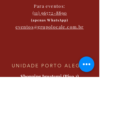
Para eventos:
(11) 96572-8890
(apenas WhatsApp)
eventos@grupolocale.com.br
UNIDADE PORTO ALEGRE
Shopping Iguatemi (Piso 3)
Av. João Wallig, 1800
Passo d'Areia,
Porto Alegre - RS
Brazil
Whatsapp :
(11) 5028-2271
Para eventos:
(11) 96572-8890